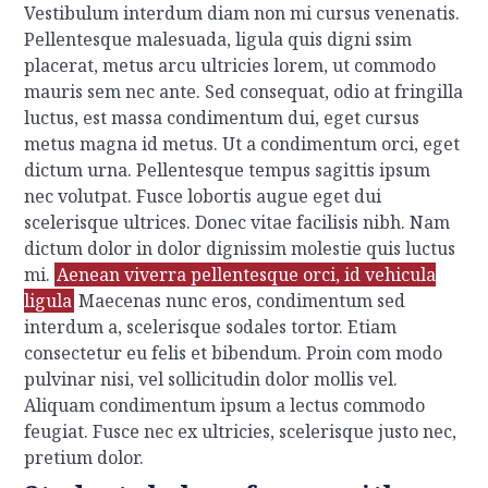
Vestibulum interdum diam non mi cursus venenatis.
Pellentesque malesuada, ligula quis digni ssim
placerat, metus arcu ultricies lorem, ut commodo
mauris sem nec ante. Sed consequat, odio at fringilla
luctus, est massa condimentum dui, eget cursus
metus magna id metus. Ut a condimentum orci, eget
dictum urna. Pellentesque tempus sagittis ipsum
nec volutpat. Fusce lobortis augue eget dui
scelerisque ultrices. Donec vitae facilisis nibh. Nam
dictum dolor in dolor dignissim molestie quis luctus
mi.
Aenean viverra pellentesque orci, id vehicula
ligula
Maecenas nunc eros, condimentum sed
interdum a, scelerisque sodales tortor. Etiam
consectetur eu felis et bibendum. Proin com modo
pulvinar nisi, vel sollicitudin dolor mollis vel.
Aliquam condimentum ipsum a lectus commodo
feugiat. Fusce nec ex ultricies, scelerisque justo nec,
pretium dolor.