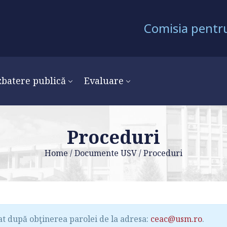
Comisia pentru
batere publică
Evaluare
Proceduri
Home
/
Documente USV
/
Proceduri
at după obţinerea parolei de la adresa:
ceac@usm.ro
.