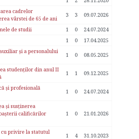
1
2
26.11.2020
rarea cadrelor
3
3
09.07.2026
rea vârstei de 65 de ani
ele de studii
1
0
24.07.2024
1
0
17.04.2025
auxiliar și a personalului
1
0
08.05.2025
a studenților din anul II
1
1
09.12.2025
ă
că și profesională
1
0
24.07.2024
a și susținerea
șterii calificărilor
1
0
21.01.2026
u privire la statutul
1
4
31.10.2023