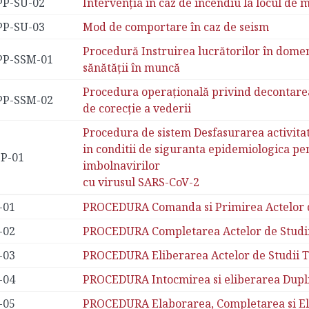
PP-SU-02
Intervenția în caz de incendiu la locul de
PP-SU-03
Mod de comportare în caz de seism
Procedură Instruirea lucrătorilor în domeni
PP-SSM-01
sănătății în muncă
Procedura operațională privind decontarea 
PP-SSM-02
de corecție a vederii
Procedura de sistem Desfasurarea activitat
in conditii de siguranta epidemiologica p
PP-01
imbolnavirilor
cu virusul SARS-CoV-2
-01
PROCEDURA Comanda si Primirea Actelor de
-02
PROCEDURA Completarea Actelor de Studii
-03
PROCEDURA Eliberarea Actelor de Studii T
-04
PROCEDURA Intocmirea si eliberarea Duplic
-05
PROCEDURA Elaborarea, Completarea si El