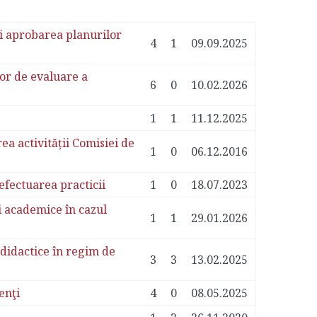
i aprobarea planurilor
4
1
09.09.2025
or de evaluare a
6
0
10.02.2026
1
1
11.12.2025
a activității Comisiei de
1
0
06.12.2016
efectuarea practicii
1
0
18.07.2023
ii academice în cazul
1
1
29.01.2026
 didactice în regim de
3
3
13.02.2025
enţi
4
0
08.05.2025