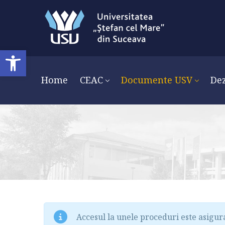
Open toolbar
Home
CEAC
Documente USV
Dez
Accesul la unele proceduri este asigur