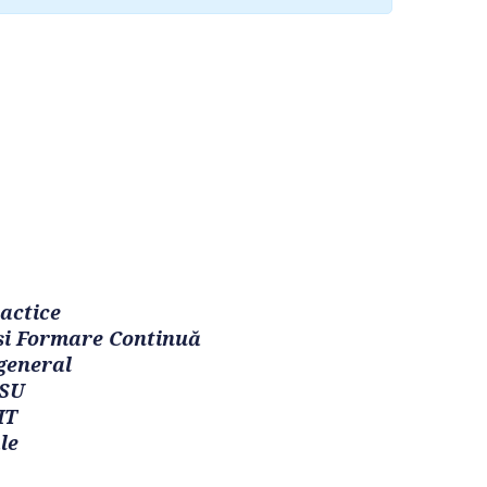
actice
și Formare Continuă
general
 SU
IT
le