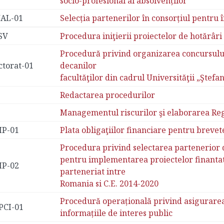
socio-profesional al absolvenților
AL-01
Selecția partenerilor în consorțiul pentru
SV
Procedura iniţierii proiectelor de hotărâri
Procedură privind organizarea concursului
ctorat-01
decanilor
facultăţilor din cadrul Universităţii „Ştef
Redactarea procedurilor
Managementul riscurilor şi elaborarea Regi
P-01
Plata obligaţiilor financiare pentru brevet
Procedura privind selectarea partenerior d
pentru implementarea proiectelor finantat
P-02
parteneriat intre
Romania si C.E. 2014-2020
Procedură operațională privind asigurarea 
PCI-01
informațiile de interes public