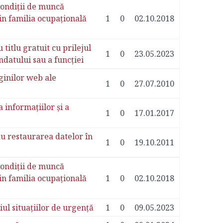
condiții de muncă
din familia ocupațională
1
0
02.10.2018
titlu gratuit cu prilejul
1
0
23.05.2023
ndatului sau a funcției
ginilor web ale
1
0
27.07.2010
 informațiilor și a
1
0
17.01.2017
u restaurarea datelor în
1
0
19.10.2011
condiții de muncă
din familia ocupațională
1
0
02.10.2018
ul situațiilor de urgență
1
0
09.05.2023