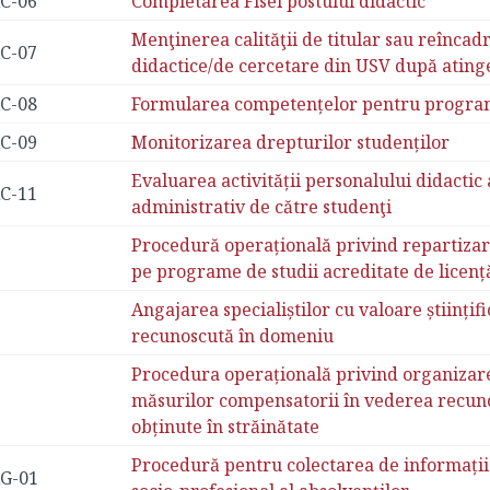
C-06
Completarea Fisei postului didactic
Menţinerea calităţii de titular sau reîncad
C-07
didactice/de cercetare din USV după atinge
C-08
Formularea competențelor pentru program
C-09
Monitorizarea drepturilor studenților
Evaluarea activității personalului didactic 
C-11
administrativ de către studenţi
Procedură operațională privind repartizare
pe programe de studii acreditate de licenț
Angajarea specialiștilor cu valoare științifi
recunoscută în domeniu
Procedura operațională privind organizare
măsurilor compensatorii în vederea recunoa
obținute în străinătate
Procedură pentru colectarea de informații c
G-01