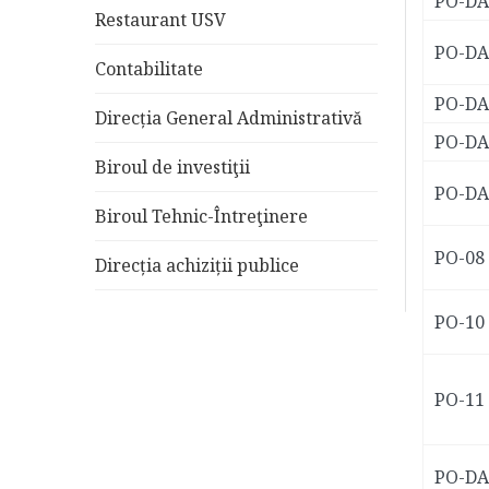
PO-DA
Restaurant USV
PO-DA
Contabilitate
PO-DA
Direcția General Administrativă
PO-DA
Biroul de investiţii
PO-DA
Biroul Tehnic-Întreţinere
PO-08
Direcția achiziții publice
PO-10
PO-11
PO-DA