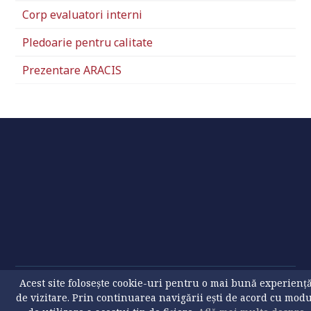
Corp evaluatori interni
Pledoarie pentru calitate
Prezentare ARACIS
Acest site folosește cookie-uri pentru o mai bună experienț
Politica privind fișierele cookies
Politica de confidenţialitate
de vizitare. Prin continuarea navigării ești de acord cu mod
© 2026 USV. All Rights Reserved